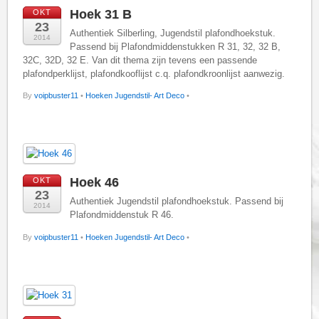
Hoek 31 B
OKT
23
Authentiek Silberling, Jugendstil plafondhoekstuk.
2014
Passend bij Plafondmiddenstukken R 31, 32, 32 B,
32C, 32D, 32 E. Van dit thema zijn tevens een passende
plafondperklijst, plafondkooflijst c.q. plafondkroonlijst aanwezig.
By
voipbuster11
•
Hoeken Jugendstil- Art Deco
•
Hoek 46
OKT
23
Authentiek Jugendstil plafondhoekstuk. Passend bij
2014
Plafondmiddenstuk R 46.
By
voipbuster11
•
Hoeken Jugendstil- Art Deco
•