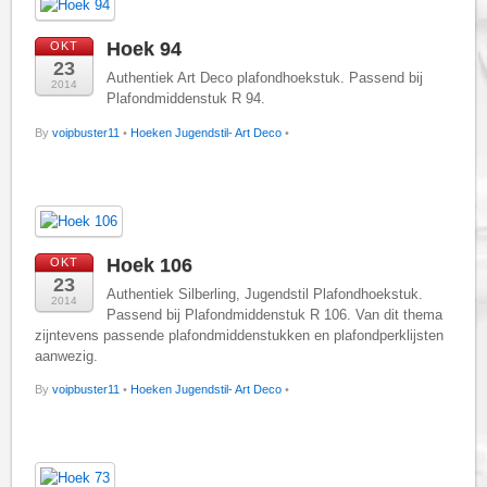
Hoek 94
OKT
23
Authentiek Art Deco plafondhoekstuk. Passend bij
2014
Plafondmiddenstuk R 94.
By
voipbuster11
•
Hoeken Jugendstil- Art Deco
•
Hoek 106
OKT
23
Authentiek Silberling, Jugendstil Plafondhoekstuk.
2014
Passend bij Plafondmiddenstuk R 106. Van dit thema
zijntevens passende plafondmiddenstukken en plafondperklijsten
aanwezig.
By
voipbuster11
•
Hoeken Jugendstil- Art Deco
•