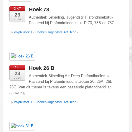
Hoek 73
OKT
23
Authentiek Silberling, Jugendstil Plafondhoekstuk.
2014
Passend bij Plafondmiddenstuk R 73, 73B en 73C.
By
voipbuster11
•
Hoeken Jugendstil- Art Deco
•
Hoek 26 B
OKT
23
Authentiek Silberling Art Deco Plafondhoekstuk.
2014
Passend bij Plafondmiddenstukken 26, 26A, 26B,
26C. Van dit thema is tevens een passende plafondperklijst
aanwezig.
By
voipbuster11
•
Hoeken Jugendstil- Art Deco
•