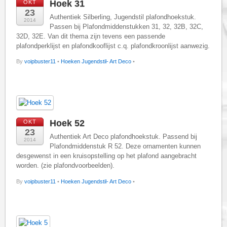
Hoek 31
OKT
23
Authentiek Silberling, Jugendstil plafondhoekstuk.
2014
Passen bij Plafondmiddenstukken 31, 32, 32B, 32C,
32D, 32E. Van dit thema zijn tevens een passende
plafondperklijst en plafondkooflijst c.q. plafondkroonlijst aanwezig.
By
voipbuster11
•
Hoeken Jugendstil- Art Deco
•
Hoek 52
OKT
23
Authentiek Art Deco plafondhoekstuk. Passend bij
2014
Plafondmiddenstuk R 52. Deze ornamenten kunnen
desgewenst in een kruisopstelling op het plafond aangebracht
worden. (zie plafondvoorbeelden).
By
voipbuster11
•
Hoeken Jugendstil- Art Deco
•