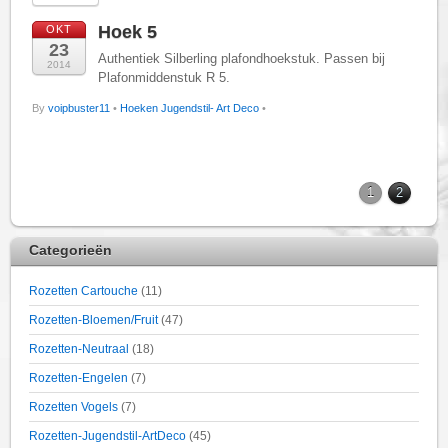
Hoek 5
OKT
23
Authentiek Silberling plafondhoekstuk. Passen bij
2014
Plafonmiddenstuk R 5.
By
voipbuster11
•
Hoeken Jugendstil- Art Deco
•
1
2
Categorieën
Rozetten Cartouche
(11)
Rozetten-Bloemen/Fruit
(47)
Rozetten-Neutraal
(18)
Rozetten-Engelen
(7)
Rozetten Vogels
(7)
Rozetten-Jugendstil-ArtDeco
(45)